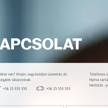
APCSOLAT
dése van? Hívjon, vagy küldjön üzenetet, és
Telefonos ü
légáink válaszolnak.
Nyitva tartá
Hétfőtől - 
+36 23 535 535
+36 23 535 535