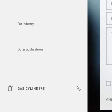
For industry
Other applications
GAS CYLINDERS
19 200
CH