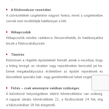
Letölthető dokumentumok
A fűtőrendszer vezetékei
A csővezetékek szigetelése nagyon fontos, mivel a szigeteletlen
csövek nem továbbítják hatékonyan a hőt.
Hőkapcsolók
Hőkapcsolók minden radiátorra felszerelhetők, és hatékonyabbá
RÓLUNK
teszik a fűtésszabályozást.
Tömítés
Különösen a régebbi épületeknél fennáll annak a veszélye, hogy
Karrier
a hideg levegő az réseken vagy repedéseken keresztül jut be.
Ennek megakadályozása érdekében az épület repedéseit és
illesztékeit speciális hab- vagy gumitömítéssel lehet szigetelni.
A JÖVŐNK - ESSENTIA
Fűtés – csak amennyire valóban szükséges
A különböző helyiségekben eltérő hőmérsékletre van szükség.
A nappali ideális hőmérséklete 22, a fürdőszobáé 24 fok, míg
a hálószobában 18 fok elegendő.
Hírek