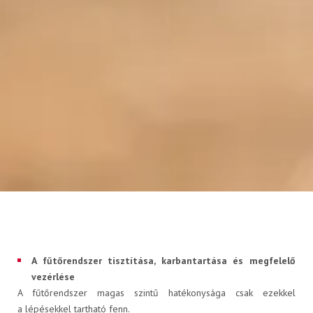
Kompozit palack
FLAGA KISOKOS
Cseretelep kereső
Műszaki információk
A fűtőrendszer tisztítása, karbantartása és megfelelő
vezérlése
A fűtőrendszer magas szintű hatékonysága csak ezekkel
a lépésekkel tartható fenn.