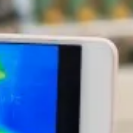
Targoncák
Ipari felhasználás
Mezőgazdaság
Speciális felhasználás
Palack típusok