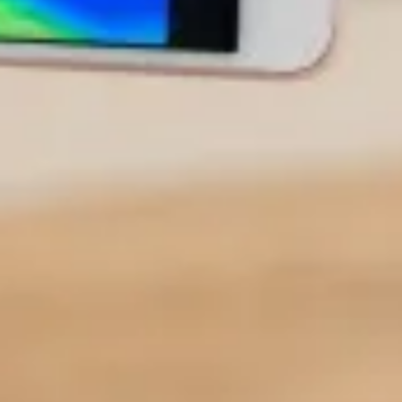
AUTÓGÁZ
Üzemanyag
EXKLUZÍV