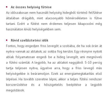
Az összes helyiség fűtése
Az időszakosan nem használt helyiség hidegből történő felfűtése
általában drágább, mint alacsonyabb hőmérsékleten is fűtve
tartani. Ezért a fűtést nem érdemes teljesen kikapcsolni még
KAPCSOLAT
használaton kívüli helyiségekben sem.
Rövid szellőztetési idők
Fontos, hogy engedjen friss levegőt a szobába, de ha sok órán át
PB-gáz rendelés
nyitva vannak az ablakok, az sokba fog kerülni. Egy résnyire nyitott
ablak folyamatosan engedi be a hideg levegőt, ami megnöveli
a fűtési számlát. A legjobb, ha az ablakot nagyjából 5-10 percig
tartja teljesen nyitva, ügyelve arra, hogy a friss levegő más
Elektronikus számla
helyiségekbe is beáramoljon. Ezek az energiamegtakarítás első
lépései. Ha tovább szeretne lépni, akkor a teljes fűtési rendszer
korszerűsítése és a hőszigetelés beépítése a legjobb
megoldások.
HU
EN