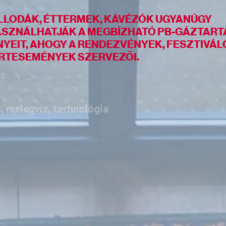
LLODÁK, ÉTTERMEK, KÁVÉZÓK UGYANÚGY
ASZNÁLHATJÁK A MEGBÍZHATÓ PB-GÁZTART
YEIT, AHOGY A RENDEZVÉNYEK, FESZTIVÁL
RTESEMÉNYEK SZERVEZŐI.
, melegvíz, technológia