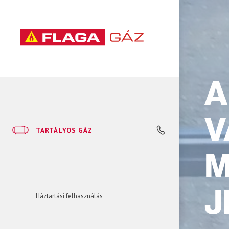
A
V
TARTÁLYOS GÁZ
+36 23 535 535
M
J
Háztartási felhasználás