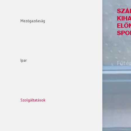
SZÁ
KIH
Mezőgazdaság
ELŐN
SPO
Ipar
Fűtés
Szolgáltatások