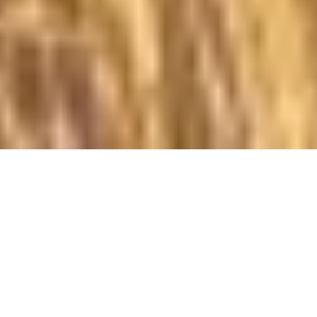
HU
EN
TUDTA, HOGY PB-
GÁZZAL SZINTE
VALAMENNYI