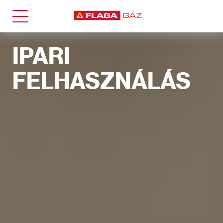
IPARI
FELHASZNÁLÁS
TARTÁLYOS GÁZ
+
Háztartási felhasználás