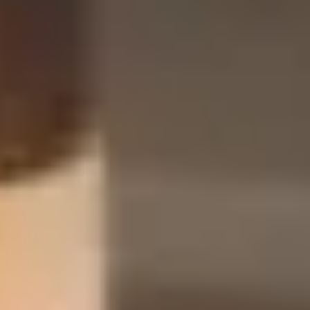
Speciális felhasználás
Palack típusok