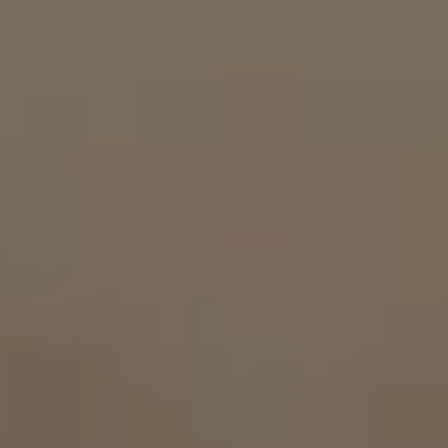
Mezőgazdaság
Ipar