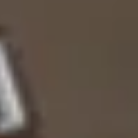
Ipari felhasználás
Mezőgazdaság