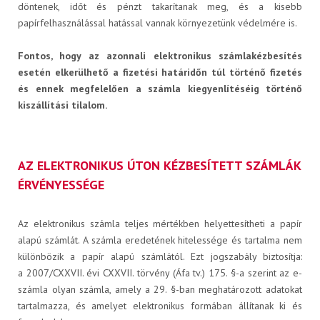
döntenek, időt és pénzt takarítanak meg, és a kisebb
papírfelhasználással hatással vannak környezetünk védelmére is.
Fontos, hogy az azonnali elektronikus számlakézbesítés
esetén elkerülhető a fizetési határidőn túl történő fizetés
és ennek megfelelően a számla kiegyenlítéséig történő
kiszállítási tilalom.
RÓLUNK
AZ ELEKTRONIKUS ÚTON KÉZBESÍTETT SZÁMLÁK
Karrier
ÉRVÉNYESSÉGE
Az elektronikus számla teljes mértékben helyettesítheti a papír
A JÖVŐNK - ESSENTIA
alapú számlát. A számla eredetének hitelessége és tartalma nem
különbözik a papír alapú számlától. Ezt jogszabály biztosítja:
a 2007/CXXVII. évi CXXVII. törvény (Áfa tv.) 175. §-a szerint az e-
számla olyan számla, amely a 29. §-ban meghatározott adatokat
Hírek
tartalmazza, és amelyet elektronikus formában állítanak ki és