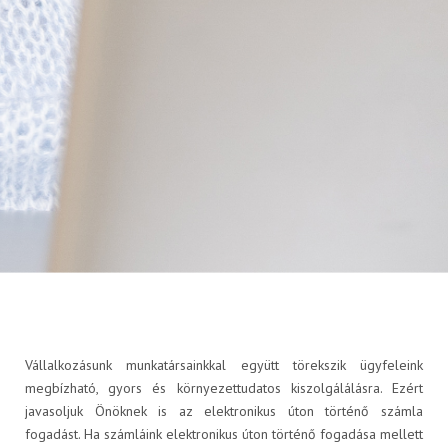
Kompozit palack
FLAGA KISOKOS
Cseretelep kereső
Műszaki információk
Vállalkozásunk munkatársainkkal együtt törekszik ügyfeleink
megbízható, gyors és környezettudatos kiszolgálálásra. Ezért
javasoljuk Önöknek is az elektronikus úton történő számla
fogadást. Ha számláink elektronikus úton történő fogadása mellett
Letölthető dokumentumok