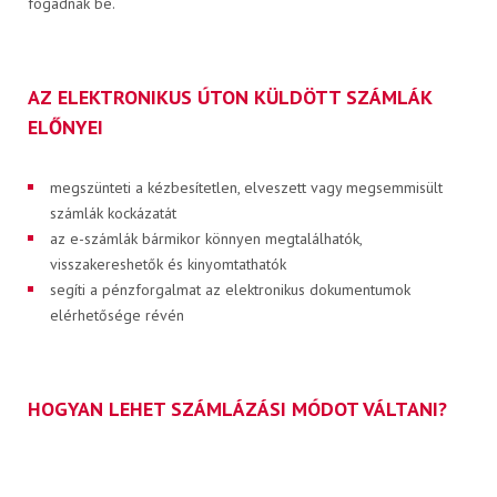
fogadnak be.
AZ ELEKTRONIKUS ÚTON KÜLDÖTT SZÁMLÁK
KAPCSOLAT
ELŐNYEI
megszünteti a kézbesítetlen, elveszett vagy megsemmisült
PB-gáz rendelés
számlák kockázatát
az e-számlák bármikor könnyen megtalálhatók,
visszakereshetők és kinyomtathatók
segíti a pénzforgalmat az elektronikus dokumentumok
Elektronikus számla
elérhetősége révén
HOGYAN LEHET SZÁMLÁZÁSI MÓDOT VÁLTANI?
HU
EN
A papír alapon történő, postai úton küldött számlákról való áttérés
könnyű, kérjük töltse ki az elektronikus űrlapot!