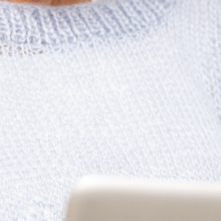
Targoncák
Ipari felhasználás
Mezőgazdaság
Speciális felhasználás
Palack típusok