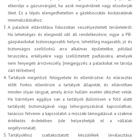
elkerülje a gázszivárgást, ha azok megsérülnek vagy elsodorják
őket. Ez a lépés elengedhetetlen a gázkibocsátás kockázatának
RÓLUNK
minimalizálásához.
A palackok eltávolítása fokozottan veszélyeztetett területekről:
Ha lehetséges és elegendő idő áll rendelkezésre, vigye a PB-
gázpalackokat biztonságosabb helyre, lehetőleg magasabb, jó és
Karrier
biztonságos szellőzésű arra alkalmas épületekbe, például
teraszokra, erkélyekre vagy szellőztetett padlásokra, amelyek
nem fenyegeti árvízveszély. [megjegyzés: a palackokat ne tárolja
zárt térbeben]
Tartályok megelőző felügyelete és ellenőrzése: Az elárasztás
A JÖVŐNK - ESSENTIA
előtt fontos ellenőrizni a tartályok állapotát, és eltávolítani
minden olyan tárgyat, amely árvízi hullám esetén ütközhet velük.
Ha bármilyen aggálya van a tartályok (különösen a föld alatti
tartályok) biztonságával vagy lehorgonyzásával kapcsolatban,
tanácsos felvenni a kapcsolatot a műszaki támogatással a szakmai
Hírek
értékelés érdekében. (ide helyezhetjük el a vállalati
segélyvonalat)
Tartályokhoz csatlakoztatott készülékek leválasztása: