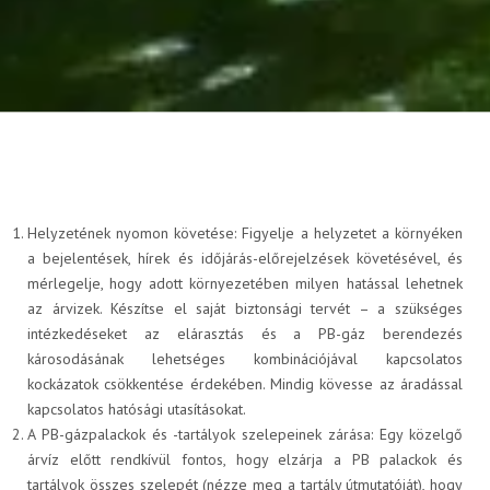
FLAGA KISOKOS
Cseretelep kereső
Helyzetének nyomon követése: Figyelje a helyzetet a környéken
Műszaki információk
a bejelentések, hírek és időjárás-előrejelzések követésével, és
mérlegelje, hogy adott környezetében milyen hatással lehetnek
az árvizek. Készítse el saját biztonsági tervét – a szükséges
intézkedéseket az elárasztás és a PB-gáz berendezés
Letölthető dokumentumok
károsodásának lehetséges kombinációjával kapcsolatos
kockázatok csökkentése érdekében. Mindig kövesse az áradással
kapcsolatos hatósági utasításokat.
A PB-gázpalackok és -tartályok szelepeinek zárása: Egy közelgő
árvíz előtt rendkívül fontos, hogy elzárja a PB palackok és
tartályok összes szelepét (nézze meg a tartály útmutatóját), hogy