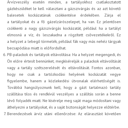
Árvízveszély esetén minden, a tartályokhoz csatlakoztatott
gázkészüléket le kell választani a gázszivárgás és az azt követő
balesetek kockázatának csökkentése érdekében. Zárja el
KAPCSOLAT
a tartályokat és a fő gázelzárószelepet, ha van. Ez jelentősen
csökkenti a nagy gázszivárgás kockázatát, például ha a tartályt
elmosná a víz, és leszakadna a rögzített csővezetékekről. Ez
a helyzet a lebegő törmelék, például fák vagy más nehéz tárgyak
PB-gáz rendelés
becsapódása miatt is előfordulhat.
PB-palackok és tartályok eltávolítása: Ha a helyzet megengedi, és
Ön előre értesít bennünket, megkíséreljük a palackok eltávolítását
vagy a tartály szétszerelését és eltávolítását. Fontos azonban,
hogy ne csak a tartózkodási helyének kockázatát vegye
Elektronikus számla
figyelembe, hanem a közlekedési útvonalak elérhetőségét is.
Továbbá hangsúlyoznunk kell, hogy a gázt tartalmazó tartály
szállítása tilos és rendkívül veszélyes a szállítás során a benne
lévő folyadék miatt. Ne kísérelje meg saját maga módosítani vagy
áthelyezni a tartályokat, és a saját biztonságát helyezze előtérbe.
HU
EN
Berendezések árvíz utáni ellenőrzése: Az elárasztást követően
elengedhetetlen, hogy minden palackot és tartályt szakképzett
technikussal megvizsgáltassunk, a palackokat pedig további