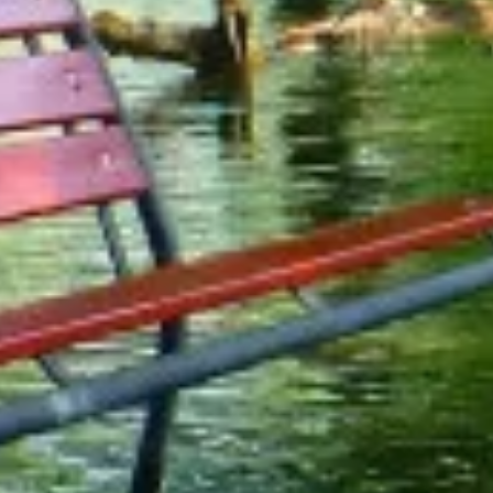
Háztartási felhasználás
Targoncák
Ipari felhasználás
Mezőgazdaság