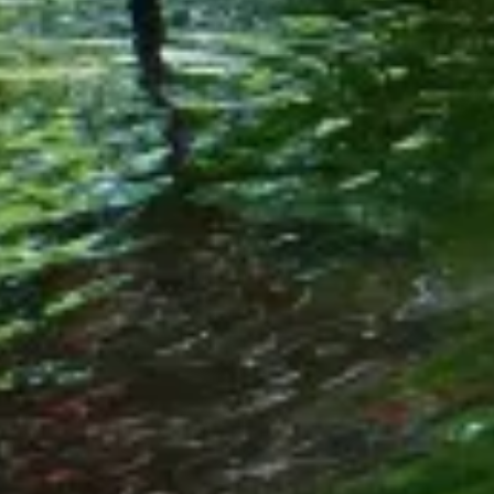
Speciális felhasználás
Palack típusok
AUTÓGÁZ
Üzemanyag