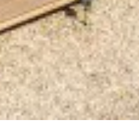
Kompozit palack
FLAGA KISOKOS
Cseretelep kereső