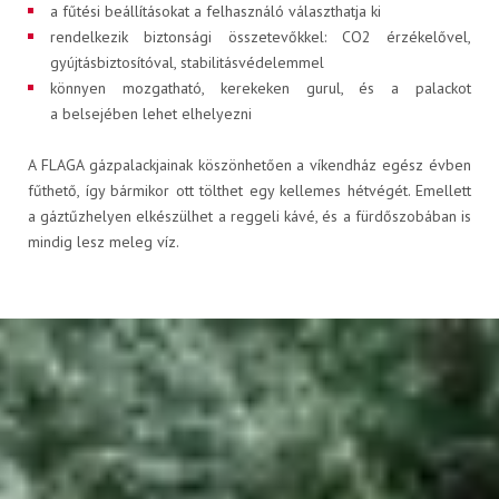
a fűtési beállításokat a felhasználó választhatja ki
rendelkezik biztonsági összetevőkkel: CO2 érzékelővel,
Karrier
gyújtásbiztosítóval, stabilitásvédelemmel
könnyen mozgatható, kerekeken gurul, és a palackot
a belsejében lehet elhelyezni
A FLAGA gázpalackjainak köszönhetően a víkendház egész évben
A JÖVŐNK - ESSENTIA
fűthető, így bármikor ott tölthet egy kellemes hétvégét. Emellett
a gáztűzhelyen elkészülhet a reggeli kávé, és a fürdőszobában is
mindig lesz meleg víz.
Hírek
KAPCSOLAT