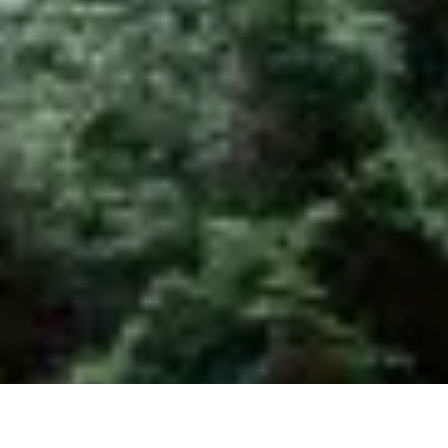
PB-gáz rendelés
Elektronikus számla
HU
EN