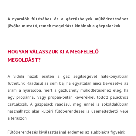
Műszaki információk
A nyaralók fűtéséhez és a gáztűzhelyek működtetéséhez
jövőbe mutató, remek megoldást kínálnak a gázpalackok.
HOGYAN VÁLASSZUK KI A MEGFELELŐ
Letölthető dokumentumok
MEGOLDÁST?
A vidéki házak esetén a gáz segítségével hatékonyabban
fűthetünk. Ráadásul az sem baj, ha egyáltalán nincs bevezetve az
áram a nyaralóba, mert a gáztűzhely működtetéséhez elég, ha
egy propánnal vagy propán-bután keverékkel töltött palackhoz
csatlakozik. A gázpalack ráadásul még ennél is sokoldalúbban
használható: akár kültéri fűtőberendezés is üzemeltethető vele
RÓLUNK
a teraszon.
Fűtőberendezés kiválasztásánál érdemes az alábbiakra figyelni: