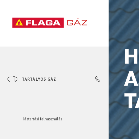
H
A
TARTÁLYOS GÁZ
+36 23 535 535
T
Háztartási felhasználás