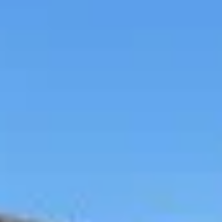
Mezőgazdaság
Ipar
Szolgáltatások