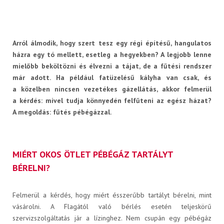
Arról álmodik, hogy szert tesz egy régi építésű, hangulatos
házra egy tó mellett, esetleg a hegyekben? A legjobb lenne
Műszaki információk
mielőbb beköltözni és élvezni a tájat, de a fűtési rendszer
már adott. Ha például fatüzelésű kályha van csak, és
a közelben nincsen vezetékes gázellátás, akkor felmerül
a kérdés: mivel tudja könnyedén felfűteni az egész házat?
A megoldás: fűtés
pébégázzal
.
Letölthető dokumentumok
MIÉRT OKOS ÖTLET PÉBÉGÁZ TARTÁLYT
BÉRELNI?
Felmerül a kérdés, hogy miért ésszerűbb tartályt bérelni, mint
vásárolni. A Flagától való bérlés esetén teljeskörű
szervizszolgáltatás jár a lízinghez. Nem csupán egy pébégáz