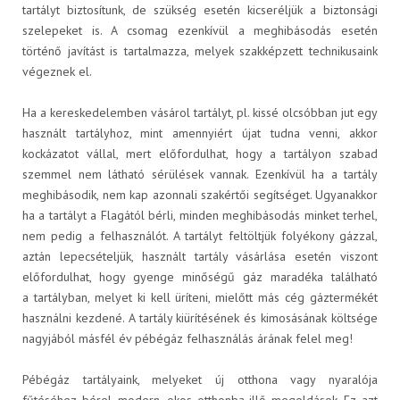
tartályt biztosítunk, de szükség esetén kicseréljük a biztonsági
szelepeket is. A csomag ezenkívül a meghibásodás esetén
történő javítást is tartalmazza, melyek szakképzett technikusaink
végeznek el.
RÓLUNK
Ha a kereskedelemben vásárol tartályt, pl. kissé olcsóbban jut egy
használt tartályhoz, mint amennyiért újat tudna venni, akkor
kockázatot vállal, mert előfordulhat, hogy a tartályon szabad
szemmel nem látható sérülések vannak. Ezenkívül ha a tartály
meghibásodik, nem kap azonnali szakértői segítséget. Ugyanakkor
ha a tartályt a Flagától bérli, minden meghibásodás minket terhel,
nem pedig a felhasználót. A tartályt feltöltjük folyékony gázzal,
Karrier
aztán lepecsételjük, használt tartály vásárlása esetén viszont
előfordulhat, hogy gyenge minőségű gáz maradéka található
a tartályban, melyet ki kell üríteni, mielőtt más cég gáztermékét
használni kezdené. A tartály kiürítésének és kimosásának költsége
nagyjából másfél év pébégáz felhasználás árának felel meg!
Pébégáz tartályaink, melyeket új otthona vagy nyaralója
A JÖVŐNK - ESSENTIA
fűtéséhez bérel, modern, okos otthonba illő megoldások. Ez azt