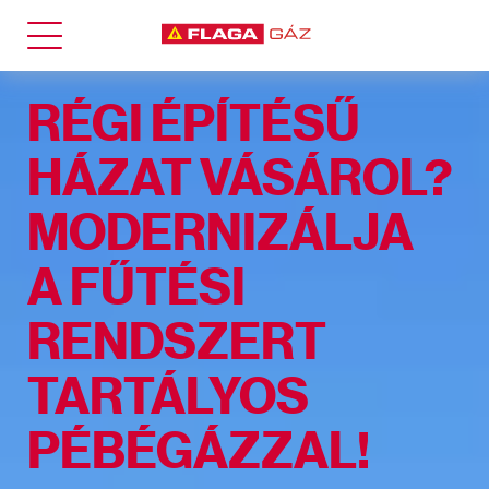
RÉGI ÉPÍTÉSŰ
HÁZAT VÁSÁROL?
TARTÁLYOS GÁZ
+
MODERNIZÁLJA
A FŰTÉSI
RENDSZERT
Háztartási felhasználás
TARTÁLYOS
PÉBÉGÁZZAL!