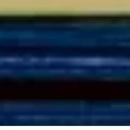
PB-gáz rendelés
Elektronikus számla
HU
EN