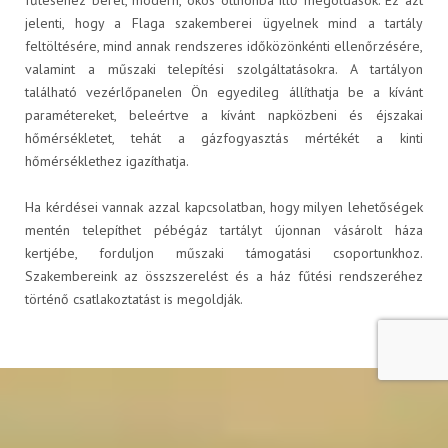
jelenti, hogy a Flaga szakemberei ügyelnek mind a tartály
feltöltésére, mind annak rendszeres időközönkénti ellenőrzésére,
valamint a műszaki telepítési szolgáltatásokra. A tartályon
található vezérlőpanelen Ön egyedileg állíthatja be a kívánt
paramétereket, beleértve a kívánt napközbeni és éjszakai
hőmérsékletet, tehát a gázfogyasztás mértékét a kinti
Hírek
hőmérséklethez igazíthatja.
Ha kérdései vannak azzal kapcsolatban, hogy milyen lehetőségek
mentén telepíthet pébégáz tartályt újonnan vásárolt háza
kertjébe, forduljon műszaki támogatási csoportunkhoz.
Szakembereink az összszerelést és a ház fűtési rendszeréhez
történő csatlakoztatást is megoldják.
KAPCSOLAT