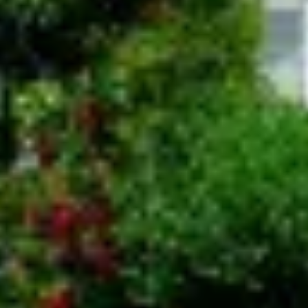
Üzemanyag
EXKLUZÍV
Kompozit palack