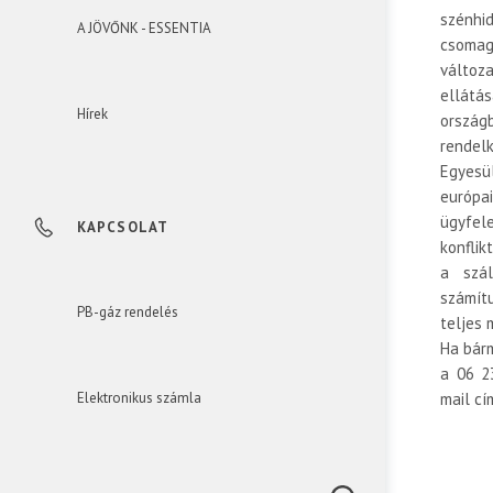
szénhi
A JÖVŐNK - ESSENTIA
csomag
válto
ellátá
Hírek
orszá
rendel
Egyesü
európa
ügyfele
KAPCSOLAT
konfli
a szá
számít
PB-gáz rendelés
teljes 
Ha bárm
a 06 2
mail cí
Elektronikus számla