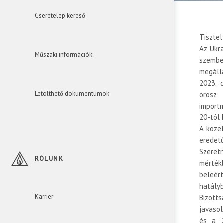
Cseretelep kereső
Tisztel
Az Ukra
Műszaki információk
szemb
megáll
2023. 
Letölthető dokumentumok
orosz
import
20-tól 
A köze
eredet
Szeret
RÓLUNK
mérték
beleér
hatály
Karrier
Bizott
javasol
és a 2