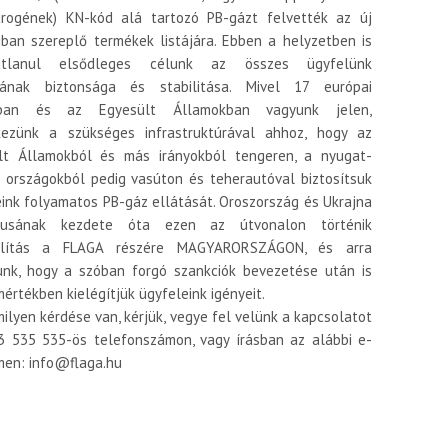
drogének) KN-kód alá tartozó PB-gázt felvették az új
ban szereplő termékek listájára. Ebben a helyzetben is
zatlanul elsődleges célunk az összes ügyfelünk
sának biztonsága és stabilitása. Mivel 17 európai
gban és az Egyesült Államokban vagyunk jelen,
kezünk a szükséges infrastruktúrával ahhoz, hogy az
lt Államokból és más irányokból tengeren, a nyugat-
i országokból pedig vasúton és teherautóval biztosítsuk
ink folyamatos PB-gáz ellátását. Oroszország és Ukrajna
ktusának kezdete óta ezen az útvonalon történik
llítás a FLAGA részére MAGYARORSZÁGON, és arra
unk, hogy a szóban forgó szankciók bevezetése után is
mértékben kielégítjük ügyfeleink igényeit.
ilyen kérdése van, kérjük, vegye fel velünk a kapcsolatot
3 535 535-ös telefonszámon, vagy írásban az alábbi e-
men: info@flaga.hu