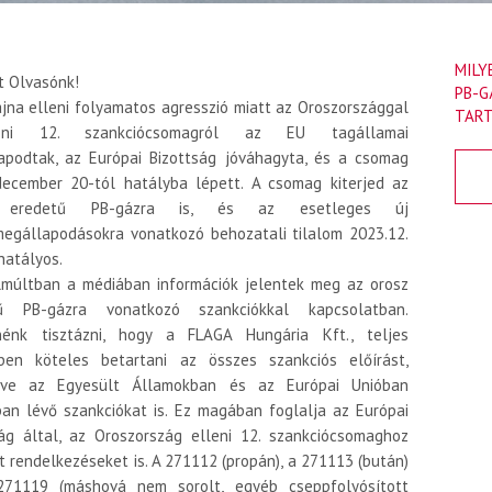
MILY
t Olvasónk!
PB-G
jna elleni folyamatos agresszió miatt az Oroszországgal
TART
eni 12. szankciócsomagról az EU tagállamai
apodtak, az Európai Bizottság jóváhagyta, és a csomag
december 20-tól hatályba lépett. A csomag kiterjed az
 eredetű PB-gázra is, és az esetleges új
megállapodásokra vonatkozó behozatali tilalom 2023.12.
hatályos.
lmúltban a médiában információk jelentek meg az orosz
ű PB-gázra vonatkozó szankciókkal kapcsolatban.
nénk tisztázni, hogy a FLAGA Hungária Kft., teljes
ben köteles betartani az összes szankciós előírást,
tve az Egyesült Államokban és az Európai Unióban
ban lévő szankciókat is. Ez magában foglalja az Európai
ság által, az Oroszország elleni 12. szankciócsomaghoz
t rendelkezéseket is. A 271112 (propán), a 271113 (bután)
71119 (máshová nem sorolt, egyéb cseppfolyósított