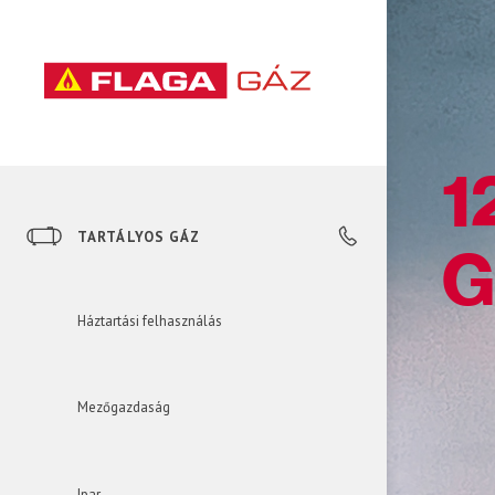
1
TARTÁLYOS GÁZ
+36 23 535 535
G
Háztartási felhasználás
Mezőgazdaság
Ipar