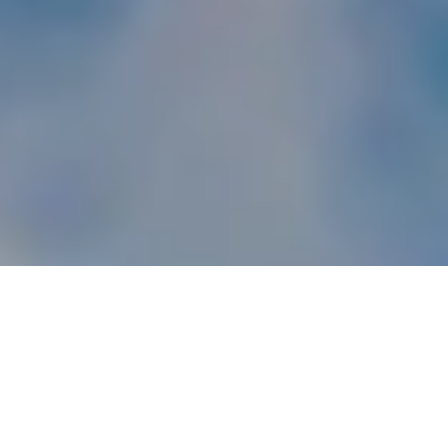
Elektronikus számla
HU
EN