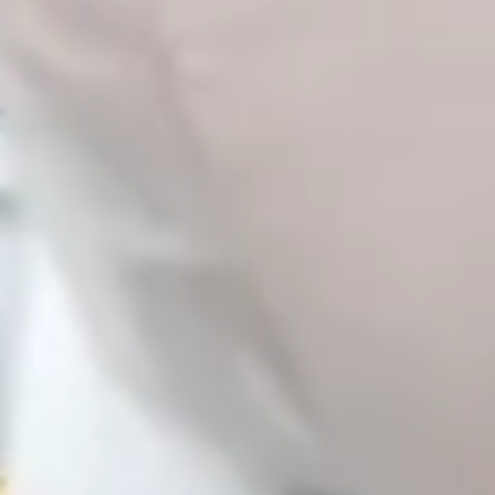
AUTÓGÁZ
Üzemanyag
EXKLUZÍV