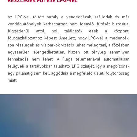
RÉSZLEGEK FŰTÉSE LPG-VEL
Az LPG-vel töltött tartály a vendégházak, szállodák és más
vendéglátóhelyek karbantartást nem igénylő fűtését biztosítja,
RÓLUNK
függetlenül attól, hol találhatók ezek a központi
földgázhálózathoz képest. Amellett, hogy LPG-vel a medencék,
spa részlegek és víziparkok vizét is lehet melegíteni, a főzésben
egyszerűen elengedhetetlen, hiszen ott tényleg semmilyen
fennakadás nem lehet. A Flaga telemetriával automatikusan
felügyeli a tartályokban található LPG szintjét, így a megbízónak
Karrier
egy pillanatig sem kell aggódnia a megfelelő üzleti folytonosság
miatt.
A JÖVŐNK - ESSENTIA