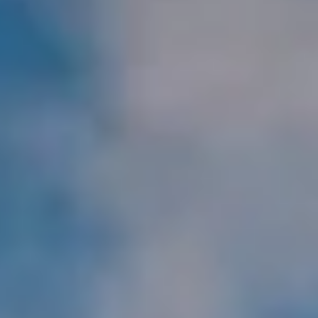
Hírek
KAPCSOLAT
PB-gáz rendelés