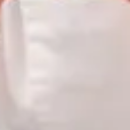
Speciális felhasználás
Palack típusok