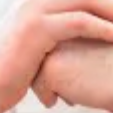
Targoncák
Ipari felhasználás
Mezőgazdaság