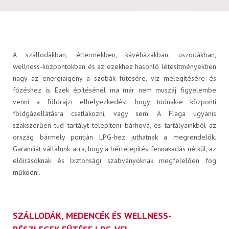
Cseretelep kereső
A szállodákban, éttermekben, kávéházakban, uszodákban,
wellness-központokban és az ezekhez hasonló létesítményekben
Műszaki információk
nagy az energiaigény a szobák fűtésére, víz melegítésére és
főzéshez is. Ezek építésénél ma már nem muszáj figyelembe
venni a földrajzi elhelyezkedést: hogy tudnak-e központi
földgázellátásra csatlakozni, vagy sem. A Flaga ugyanis
szakszerűen tud tartályt telepíteni bárhová, és tartályainkból az
ország bármely pontján LPG-hez juthatnak a megrendelők.
Garanciát vállalunk arra, hogy a bértelepítés fennakadás nélkül, az
Letölthető dokumentumok
előírásoknak és biztonsági szabványoknak megfelelően fog
működni.
SZÁLLODÁK, MEDENCÉK ÉS WELLNESS-