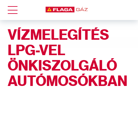
VÍZMELEGÍTÉS
LPG-VEL
TARTÁLYOS GÁZ
+
ÖNKISZOLGÁLÓ
AUTÓMOSÓKBAN
Háztartási felhasználás