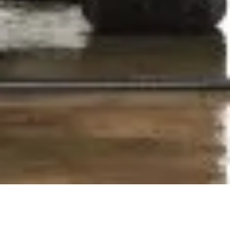
Kompozit palack
FLAGA KISOKOS
Cseretelep kereső