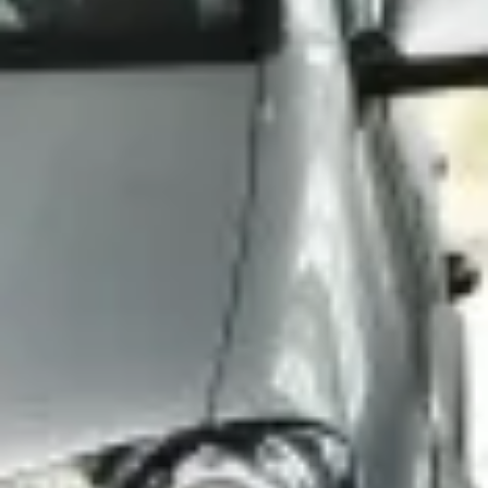
Targoncák
Ipari felhasználás
Mezőgazdaság