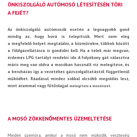
ÖNKISZOLGÁLÓ AUTÓMOSÓ LÉTESÍTÉSÉN TÖRI
A FEJÉT?
Műszaki információk
Az önkiszolgáló autómosók esetén a legnagyobb gond
mindig az, hogy hová is telepítsük. Mert nem elég
a megfelelő helyet megtalálni, a közművekre, többek között
a földgázellátásra is gondolni kell. Ha a telek már megvan,
érdemes LPG tartályt rendelni ide. A folyékony gát választva
Letölthető dokumentumok
máris meg van oldva a mosóban használt víz melegítése, és
a beruházás így a vezetékes gázszolgáltatástól függetlenül
működhet. Ráadásul mindez sokkal olcsóbb megoldás lesz,
mint árammal vagy fűtőolajjal
melegíteni a mosóvizet.
A MOSÓ ZÖKKENŐMENTES ÜZEMELTETÉSE
RÓLUNK
Minden üzemóra, amikor a mosó nem működik, veszteség