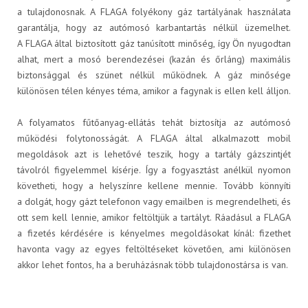
a tulajdonosnak. A FLAGA folyékony gáz tartályának használata
garantálja, hogy az autómosó karbantartás nélkül üzemelhet.
A FLAGA által biztosított gáz tanúsított minőség, így Ön nyugodtan
alhat, mert a mosó berendezései (kazán és őrláng) maximális
biztonsággal és szünet nélkül működnek. A gáz minősége
Karrier
különösen télen kényes téma, amikor a fagynak is ellen kell álljon.
A folyamatos fűtőanyag-ellátás tehát biztosítja az autómosó
működési folytonosságát. A FLAGA által alkalmazott mobil
megoldások azt is lehetővé teszik, hogy a tartály gázszintjét
távolról figyelemmel kísérje. Így a fogyasztást anélkül nyomon
A JÖVŐNK - ESSENTIA
követheti, hogy a helyszínre kellene mennie. Tovább könnyíti
a dolgát, hogy gázt telefonon vagy emailben is megrendelheti, és
ott sem kell lennie, amikor feltöltjük a tartályt. Ráadásul a FLAGA
a fizetés kérdésére is kényelmes megoldásokat kínál: fizethet
havonta vagy az egyes feltöltéseket követően, ami különösen
akkor lehet fontos, ha a beruházásnak több tulajdonostársa is van.
Hírek