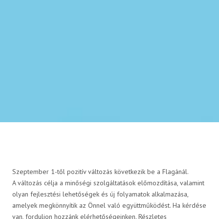
Kompozit palack
FLAGA KISOKOS
Cseretelep kereső
Műszaki információk
Szeptember 1-től pozitív változás következik be a Flagánál.
A változás célja a minőségi szolgáltatások előmozdítása, valamint
Letölthető dokumentumok
olyan fejlesztési lehetőségek és új folyamatok alkalmazása,
amelyek megkönnyítik az Önnel való együttműködést. Ha kérdése
van, forduljon hozzánk elérhetőségeinken. Részletes