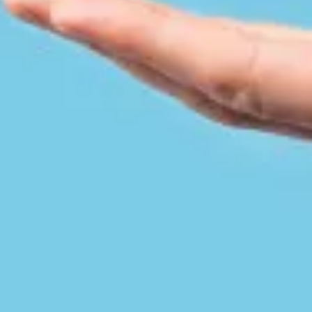
Speciális felhasználás
Palack típusok
AUTÓGÁZ
Üzemanyag
EXKLUZÍV