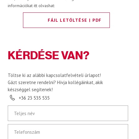
információkat itt olvashat:
RÓLUNK
FÁJL LETÖLTÉSE | PDF
Karrier
KÉRDÉSE VAN?
A JÖVŐNK - ESSENTIA
Töltse ki az alábbi kapcsolatfelvételi űrlapot!
Hírek
Gázt szeretne rendelni? Hívja kollégáinkat, akik
készséggel segítenek!
+36 23 535 535
KAPCSOLAT
Teljes név
Telefonszám
PB-gáz rendelés