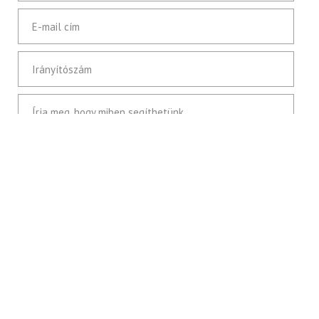
E-mail cím
Elektronikus számla
Irányítószám
HU
EN
Írja meg, hogy miben segíthetünk
Elfogadom az adatvédelmi szabályzatot.
VÁLASSZON TÉMÁT!: